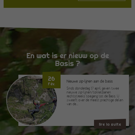
En wat is er nieuw op de
Basis ?
26
Nieuwe zip-lijnen aan de basis
Fév.
Sinds donderdag 17 april geven twee
nieuwe zip-lijnen/tokkelbanen
rechtstreeks toegang tot de Basis. U
zweeft over de meest prachtige delen
van de...
lire la suite