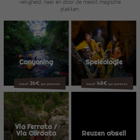
veiligheid, naar en door de meest magische
plekken.
Canyoning
Speleologie
36€
48€
Vanaf
per persoon
Vanaf
per persoon
Via Ferrata /
Via Cordata
Reuzen abseil