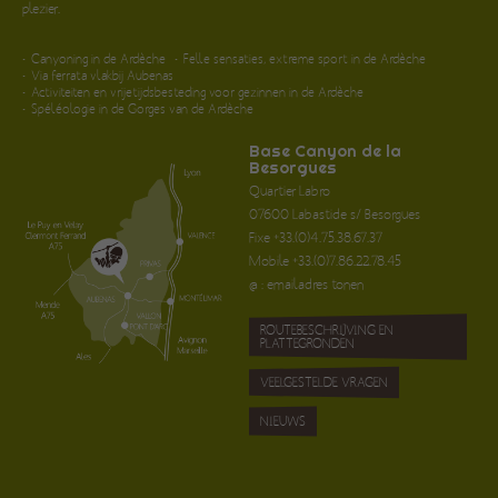
plezier.
Canyoning in de Ardèche
Felle sensaties, extreme sport in de Ardèche
Via ferrata vlakbij Aubenas
Activiteiten en vrijetijdsbesteding voor gezinnen in de Ardèche
Spéléologie in de Gorges van de Ardèche
Base Canyon de la
Besorgues
Quartier Labro
07600
Labastide s/ Besorgues
Fixe
+33.(0)4.75.38.67.37
Mobile
+33.(0)7.86.22.78.45
@ :
emailadres tonen
ROUTEBESCHRIJVING EN
PLATTEGRONDEN
VEELGESTELDE VRAGEN
NIEUWS