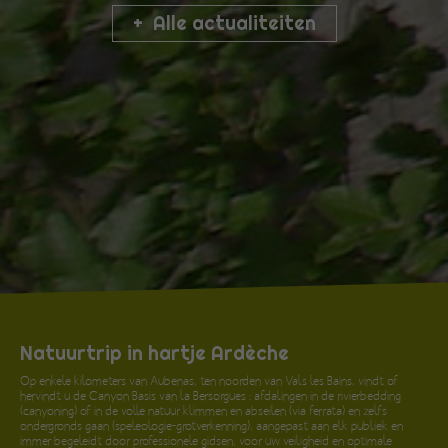
Alle actualiteiten
Natuurtrip in hartje Ardèche
Op enkele kilometers van Aubenas, ten noorden van Vals les Bains, vindt of
hervindt u de Canyon Basis van la Bersorgues : afdalingen in de rivierbedding
(canyoning) of in de volle natuur klimmen en abseilen (via ferrata) en zelfs
ondergronds gaan (speleologie-grotverkenning), aangepast aan elk publiek en
immer begeleidt door professionele gidsen, voor uw veiligheid en optimale