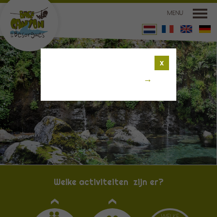
MENU
DE CANYON BASIS
X
DE ACTIVITEITEN
LIGGING
TARIEVEN EN RESERVERINGEN
CONTACT
Welke activiteiten zijn er?