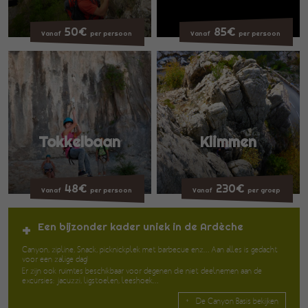
50€
85€
Vanaf
per persoon
Vanaf
per persoon
Tokkelbaan
Klimmen
48€
230€
Vanaf
per persoon
Vanaf
per groep
Een bijzonder kader uniek in de Ardèche
Canyon, zipline, Snack, picknickplek met barbecue enz… Aan alles is gedacht
voor een zalige dag!
Er zijn ook ruimtes beschikbaar voor degenen die niet deelnemen aan de
excursies: jacuzzi, ligstoelen, leeshoek…
De Canyon Basis bekijken