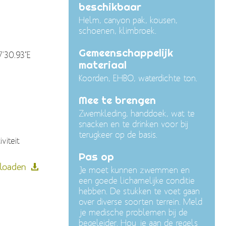
beschikbaar
Helm, canyon pak, kousen,
schoenen, klimbroek.
Gemeenschappelijk
7'30.93"E
materiaal
Koorden, EHBO, waterdichte ton.
Mee te brengen
Zwemkleding, handdoek, wat te
snacken en te drinken voor bij
terugkeer op de basis.
viteit
Pas op
loaden
Je moet kunnen zwemmen en
een goede lichamelijke conditie
hebben. De stukken te voet gaan
over diverse soorten terrein. Meld
je medische problemen bij de
begeleider. Hou je aan de regels