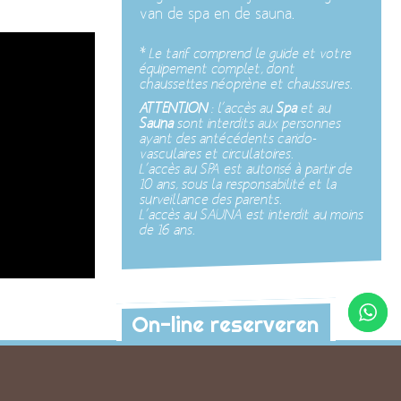
van de spa en de sauna.
*
Le tarif comprend le guide et votre
équipement complet, dont
chaussettes néoprène et chaussures.
ATTENTION
: l’accès au
Spa
et au
Sauna
sont interdits aux personnes
ayant des antécédents carido-
vasculaires et circulatoires.
L’accès au SPA est autorisé à partir de
10 ans, sous la responsabilité et la
surveillance des parents.
L’accès au SAUNA est interdit au moins
de 16 ans.
On-line reserveren
tiviteiten om te ontdekken