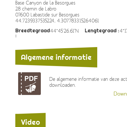
Base Canyon de la Besorgues
28 chemin de Labro
07600 Labastide sur Besorgues
44.7239337535224, 4.307783315264061
Breedtegraad
Lengtegraad :
44°45'26.61"N
4°1
:
Algemene informatie
De algemene informatie van deze acti
downloaden.
Down
Video