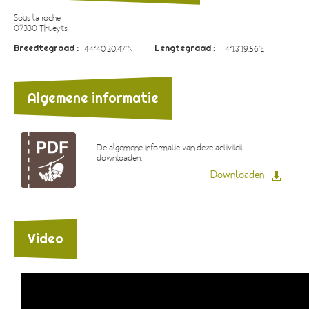
Sous la roche
07330 Thueyts
Breedtegraad :
Lengtegraad :
44°40'20.47"N
4°13'19.56"E
Algemene informatie
De algemene informatie van deze activiteit
downloaden.
Downloaden
Video