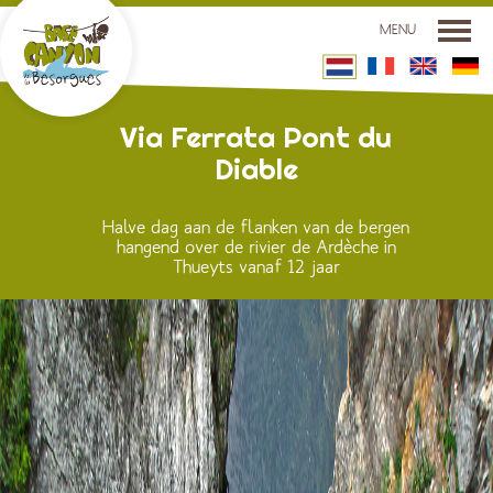
MENU
DE CANYON BASIS
Via Ferrata Pont du
Diable
DE ACTIVITEITEN
LIGGING
Halve dag aan de flanken van de bergen
TARIEVEN EN RESERVERINGEN
hangend over de rivier de Ardèche in
Thueyts vanaf 12 jaar
CONTACT