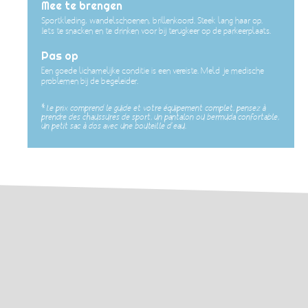
Mee te brengen
Sportkleding, wandelschoenen, brillenkoord. Steek lang haar op.
Iets te snacken en te drinken voor bij terugkeer op de parkeerplaats.
Pas op
Een goede lichamelijke conditie is een vereiste. Meld je medische
problemen bij de begeleider.
*
Le prix comprend le guide et votre équipement complet, pensez à
prendre des chaussures de sport, un pantalon ou bermuda confortable,
un petit sac à dos avec une bouteille d’eau.